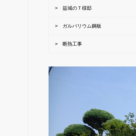
> 益城のＴ様邸
> ガルバリウム鋼板
> 断熱工事