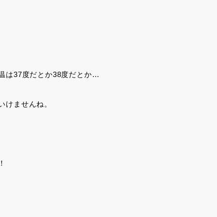
は37度だとか38度だとか…
いけませんね。
！