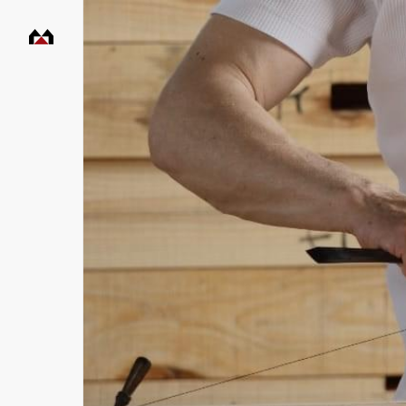
村
田
工
務
店