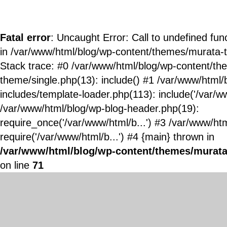
Fatal error
: Uncaught Error: Call to undefined fun
in /var/www/html/blog/wp-content/themes/murata-
Stack trace: #0 /var/www/html/blog/wp-content/t
theme/single.php(13): include() #1 /var/www/html/
includes/template-loader.php(113): include('/var/ww
/var/www/html/blog/wp-blog-header.php(19):
require_once('/var/www/html/b...') #3 /var/www/ht
require('/var/www/html/b...') #4 {main} thrown in
/var/www/html/blog/wp-content/themes/murata
on line
71