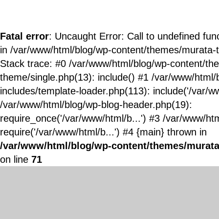
Fatal error
: Uncaught Error: Call to undefined fun
in /var/www/html/blog/wp-content/themes/murata-
Stack trace: #0 /var/www/html/blog/wp-content/t
theme/single.php(13): include() #1 /var/www/html/
includes/template-loader.php(113): include('/var/ww
/var/www/html/blog/wp-blog-header.php(19):
require_once('/var/www/html/b...') #3 /var/www/ht
require('/var/www/html/b...') #4 {main} thrown in
/var/www/html/blog/wp-content/themes/murata
on line
71