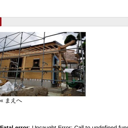
« まえへ
Fatal error
: Uncaught Error: Call to undefined fun