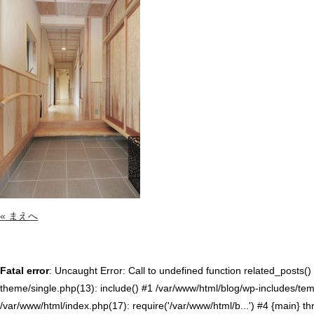
« まえへ
Fatal error
: Uncaught Error: Call to undefined function related_posts
theme/single.php(13): include() #1 /var/www/html/blog/wp-includes/temp
/var/www/html/index.php(17): require('/var/www/html/b...') #4 {main} t