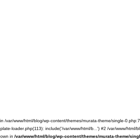
() in /var/www/html/blog/wp-content/themes/murata-theme/single-0.php
late-loader.php(113): include('/var/www/html/b...') #2 /var/www/html/b
hrown in
/var/www/html/blog/wp-content/themes/murata-theme/sing