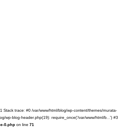
:71 Stack trace: #0 /var/www/html/blog/wp-content/themes/murata-
log/wp-blog-header.php(19): require_once('/var/www/html/b...') #3
le-0.php
on line
71