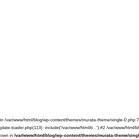
() in /var/www/html/blog/wp-content/themes/murata-theme/single-0.php
late-loader.php(113): include('/var/www/html/b...') #2 /var/www/html/b
hrown in
/var/www/html/blog/wp-content/themes/murata-theme/sing