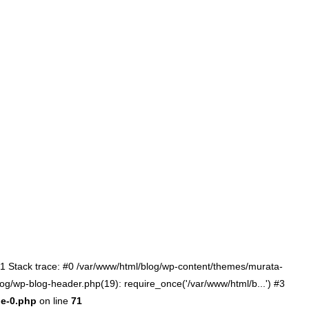
:71 Stack trace: #0 /var/www/html/blog/wp-content/themes/murata-
log/wp-blog-header.php(19): require_once('/var/www/html/b...') #3
le-0.php
on line
71