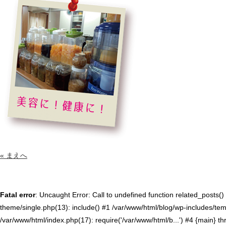
« まえへ
Fatal error
: Uncaught Error: Call to undefined function related_posts
theme/single.php(13): include() #1 /var/www/html/blog/wp-includes/temp
/var/www/html/index.php(17): require('/var/www/html/b...') #4 {main} t