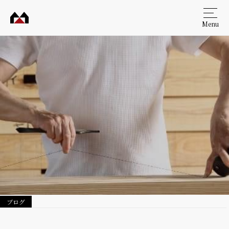
Menu
村田
工務
店
ブログ