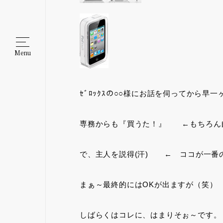
Menu
ｾﾞﾛｯｸｽの○○様にお話を伺ってから早
専務からも『買うた！』 ←もちろん自
で、主人を説得(汗) ← ココが一番
まぁ～最終的にはOKが出ますが（笑）
しばらくはコレに、はまりそぉ～です。