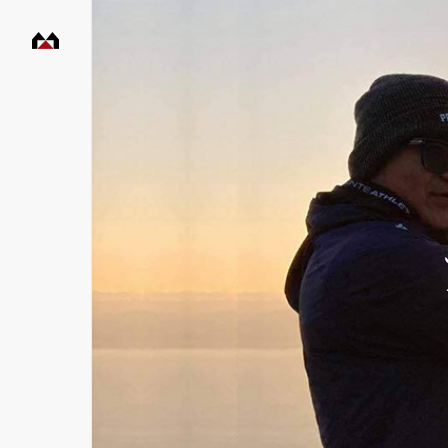
村
田
工
務
店