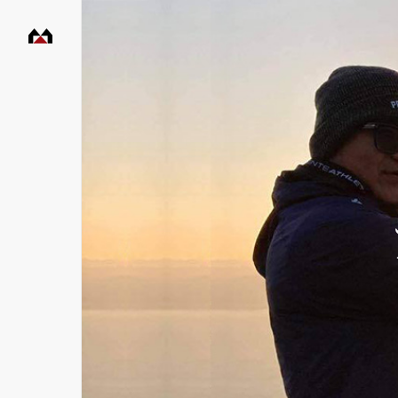
村
田
工
務
店