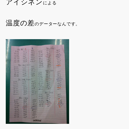
アイシネン
による
温度の差
のデーターなんです。