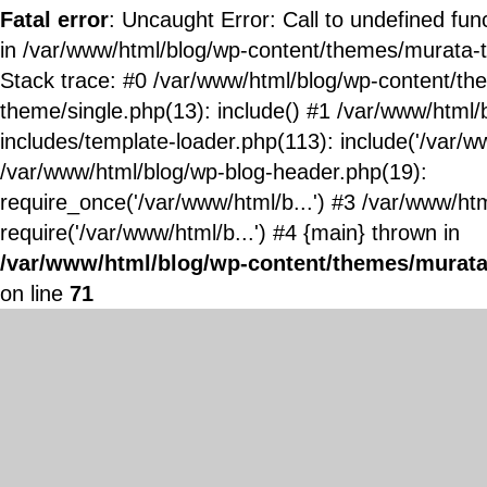
Fatal error
: Uncaught Error: Call to undefined fun
in /var/www/html/blog/wp-content/themes/murata-
Stack trace: #0 /var/www/html/blog/wp-content/t
theme/single.php(13): include() #1 /var/www/html/
includes/template-loader.php(113): include('/var/ww
/var/www/html/blog/wp-blog-header.php(19):
require_once('/var/www/html/b...') #3 /var/www/ht
require('/var/www/html/b...') #4 {main} thrown in
/var/www/html/blog/wp-content/themes/murata
on line
71