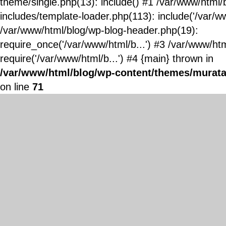
theme/single.php(13): include() #1 /var/www/html/
includes/template-loader.php(113): include('/var/ww
/var/www/html/blog/wp-blog-header.php(19):
require_once('/var/www/html/b...') #3 /var/www/ht
require('/var/www/html/b...') #4 {main} thrown in
/var/www/html/blog/wp-content/themes/murata
on line
71