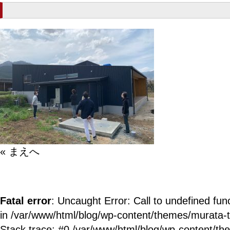
« まえへ
Fatal error
: Uncaught Error: Call to undefined fun
in /var/www/html/blog/wp-content/themes/murata-
Stack trace: #0 /var/www/html/blog/wp-content/t