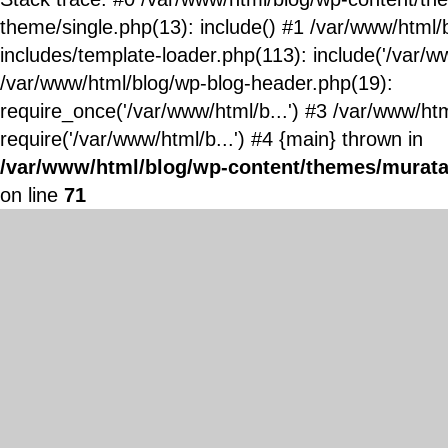
theme/single.php(13): include() #1 /var/www/html/
includes/template-loader.php(113): include('/var/ww
/var/www/html/blog/wp-blog-header.php(19):
require_once('/var/www/html/b...') #3 /var/www/ht
require('/var/www/html/b...') #4 {main} thrown in
/var/www/html/blog/wp-content/themes/murata
on line
71