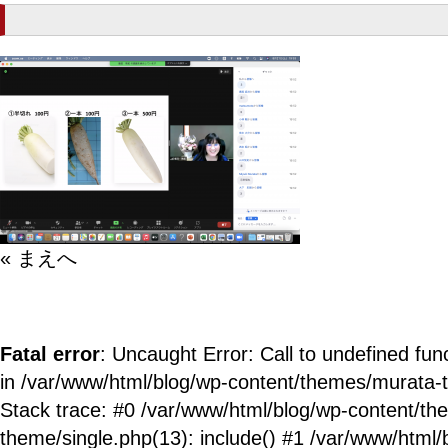
« まえへ
Fatal error
: Uncaught Error: Call to undefined fun
in /var/www/html/blog/wp-content/themes/murata-
Stack trace: #0 /var/www/html/blog/wp-content/t
theme/single.php(13): include() #1 /var/www/html/