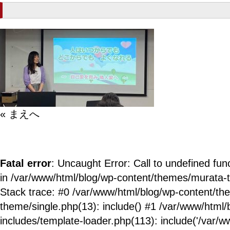
« まえへ
Fatal error
: Uncaught Error: Call to undefined fun
in /var/www/html/blog/wp-content/themes/murata-
Stack trace: #0 /var/www/html/blog/wp-content/t
theme/single.php(13): include() #1 /var/www/html/
includes/template-loader.php(113): include('/var/ww