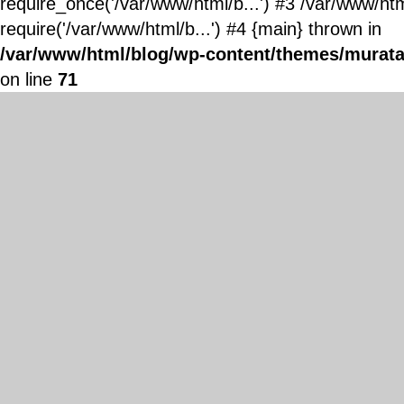
require_once('/var/www/html/b...') #3 /var/www/ht
require('/var/www/html/b...') #4 {main} thrown in
/var/www/html/blog/wp-content/themes/murata
on line
71