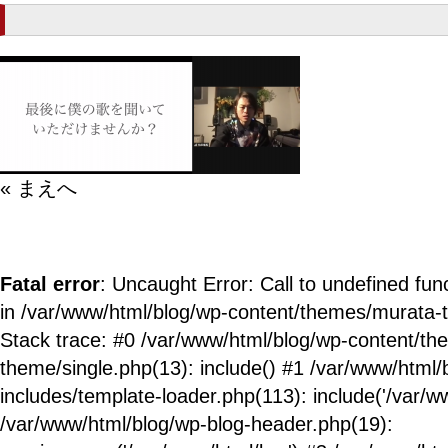
« まえへ
Fatal error
: Uncaught Error: Call to undefined fun
in /var/www/html/blog/wp-content/themes/murata-
Stack trace: #0 /var/www/html/blog/wp-content/t
theme/single.php(13): include() #1 /var/www/html/
includes/template-loader.php(113): include('/var/ww
/var/www/html/blog/wp-blog-header.php(19):