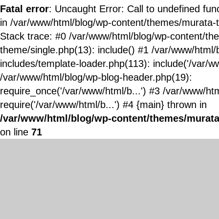
Fatal error
: Uncaught Error: Call to undefined fun
in /var/www/html/blog/wp-content/themes/murata-
Stack trace: #0 /var/www/html/blog/wp-content/t
theme/single.php(13): include() #1 /var/www/html/
includes/template-loader.php(113): include('/var/ww
/var/www/html/blog/wp-blog-header.php(19):
require_once('/var/www/html/b...') #3 /var/www/ht
require('/var/www/html/b...') #4 {main} thrown in
/var/www/html/blog/wp-content/themes/murata
on line
71