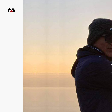
村
田
工
務
店