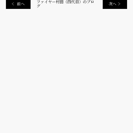
ファイヤー村田（四代目）のブロ
前へ
次へ
グ