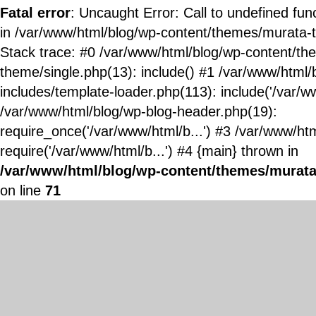
Fatal error
: Uncaught Error: Call to undefined fun
in /var/www/html/blog/wp-content/themes/murata-
Stack trace: #0 /var/www/html/blog/wp-content/t
theme/single.php(13): include() #1 /var/www/html/
includes/template-loader.php(113): include('/var/ww
/var/www/html/blog/wp-blog-header.php(19):
require_once('/var/www/html/b...') #3 /var/www/ht
require('/var/www/html/b...') #4 {main} thrown in
/var/www/html/blog/wp-content/themes/murata
on line
71