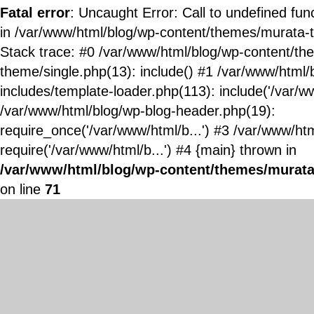
Fatal error
: Uncaught Error: Call to undefined fun
in /var/www/html/blog/wp-content/themes/murata-
Stack trace: #0 /var/www/html/blog/wp-content/t
theme/single.php(13): include() #1 /var/www/html/
includes/template-loader.php(113): include('/var/ww
/var/www/html/blog/wp-blog-header.php(19):
require_once('/var/www/html/b...') #3 /var/www/ht
require('/var/www/html/b...') #4 {main} thrown in
/var/www/html/blog/wp-content/themes/murata
on line
71