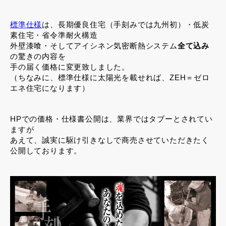
標準仕様
は、長期優良住宅（手刻みでは九州初）・低炭
素住宅・省令準耐火構造
外壁漆喰・そしてアイシネン気密断熱システム
全て込み
の驚きの内容を
手の届く価格に変更致しました。
（ちなみに、標準仕様に太陽光を載せれば、ZEH＝ゼロ
エネ住宅になります）
HPでの価格・仕様書公開は、業界ではタブーとされてい
ますが
あえて、誠実に駆け引きなしで商売させていただきたく
公開しております。