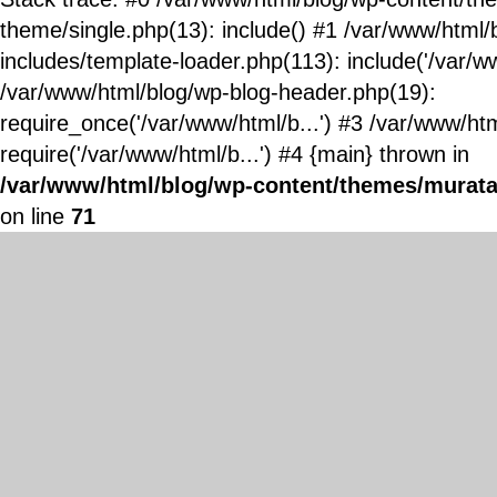
theme/single.php(13): include() #1 /var/www/html/
includes/template-loader.php(113): include('/var/ww
/var/www/html/blog/wp-blog-header.php(19):
require_once('/var/www/html/b...') #3 /var/www/ht
require('/var/www/html/b...') #4 {main} thrown in
/var/www/html/blog/wp-content/themes/murata
on line
71