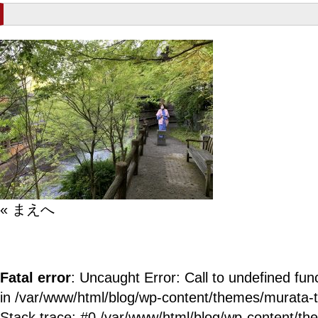
« まえへ
Fatal error
: Uncaught Error: Call to undefined fun
in /var/www/html/blog/wp-content/themes/murata-
Stack trace: #0 /var/www/html/blog/wp-content/t