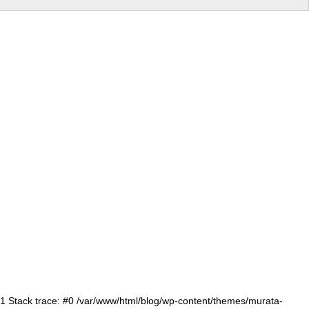
:71 Stack trace: #0 /var/www/html/blog/wp-content/themes/murata-