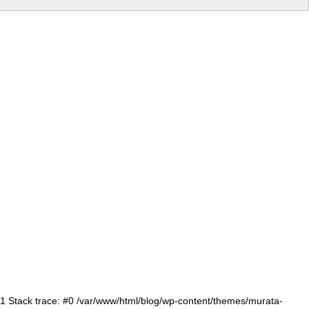
:71 Stack trace: #0 /var/www/html/blog/wp-content/themes/murata-