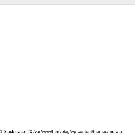
:71 Stack trace: #0 /var/www/html/blog/wp-content/themes/murata-