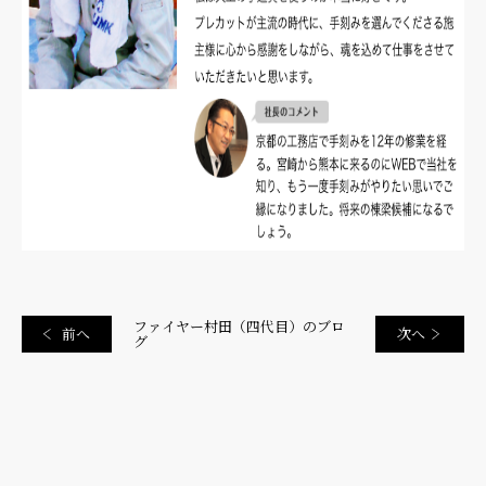
ファイヤー村田（四代目）のブロ
前へ
次へ
グ