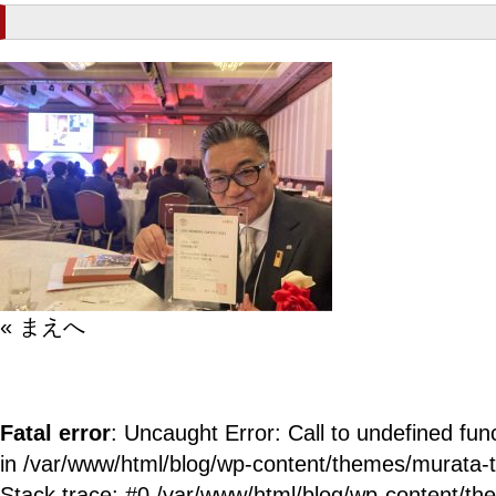
« まえへ
Fatal error
: Uncaught Error: Call to undefined fun
in /var/www/html/blog/wp-content/themes/murata-
Stack trace: #0 /var/www/html/blog/wp-content/t