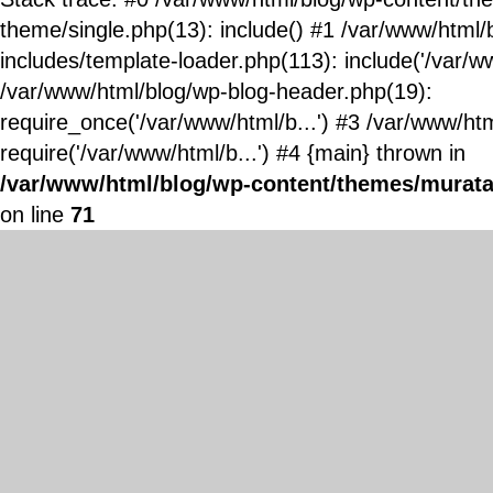
theme/single.php(13): include() #1 /var/www/html/
includes/template-loader.php(113): include('/var/ww
/var/www/html/blog/wp-blog-header.php(19):
require_once('/var/www/html/b...') #3 /var/www/ht
require('/var/www/html/b...') #4 {main} thrown in
/var/www/html/blog/wp-content/themes/murata
on line
71