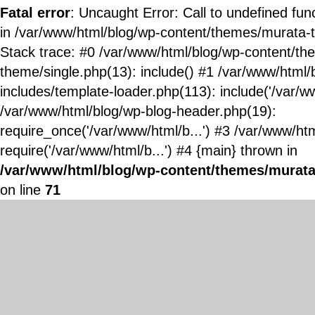
Fatal error
: Uncaught Error: Call to undefined fun
in /var/www/html/blog/wp-content/themes/murata-
Stack trace: #0 /var/www/html/blog/wp-content/t
theme/single.php(13): include() #1 /var/www/html/
includes/template-loader.php(113): include('/var/ww
/var/www/html/blog/wp-blog-header.php(19):
require_once('/var/www/html/b...') #3 /var/www/ht
require('/var/www/html/b...') #4 {main} thrown in
/var/www/html/blog/wp-content/themes/murata
on line
71