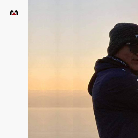
村
田
工
務
店