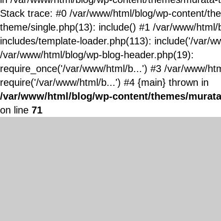
Stack trace: #0 /var/www/html/blog/wp-content/t
theme/single.php(13): include() #1 /var/www/html/
includes/template-loader.php(113): include('/var/ww
/var/www/html/blog/wp-blog-header.php(19):
require_once('/var/www/html/b...') #3 /var/www/ht
require('/var/www/html/b...') #4 {main} thrown in
/var/www/html/blog/wp-content/themes/murata
on line
71