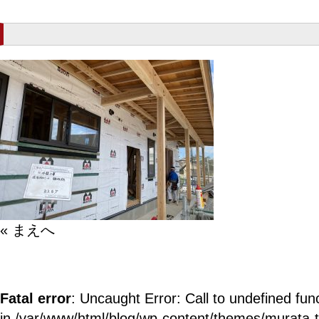
« まえへ
Fatal error
: Uncaught Error: Call to undefined fun
in /var/www/html/blog/wp-content/themes/murata-