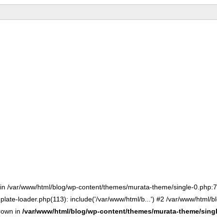
() in /var/www/html/blog/wp-content/themes/murata-theme/single-0.php
late-loader.php(113): include('/var/www/html/b...') #2 /var/www/html/b
hrown in
/var/www/html/blog/wp-content/themes/murata-theme/sing