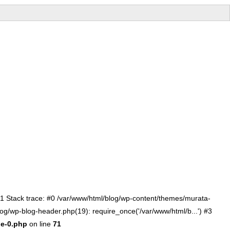
:71 Stack trace: #0 /var/www/html/blog/wp-content/themes/murata-
log/wp-blog-header.php(19): require_once('/var/www/html/b...') #3
le-0.php
on line
71