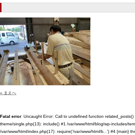
« まえへ
Fatal error
: Uncaught Error: Call to undefined function related_posts
theme/single.php(13): include() #1 /var/www/html/blog/wp-includes/temp
/var/www/html/index.php(17): require('/var/www/html/b...') #4 {main} t