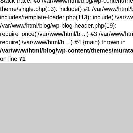
Stack trace: #0 /var/www/html/blog/wp-content/t
theme/single.php(13): include() #1 /var/www/html/
includes/template-loader.php(113): include('/var/ww
/var/www/html/blog/wp-blog-header.php(19):
require_once('/var/www/html/b...') #3 /var/www/ht
require('/var/www/html/b...') #4 {main} thrown in
/var/www/html/blog/wp-content/themes/murata
on line
71