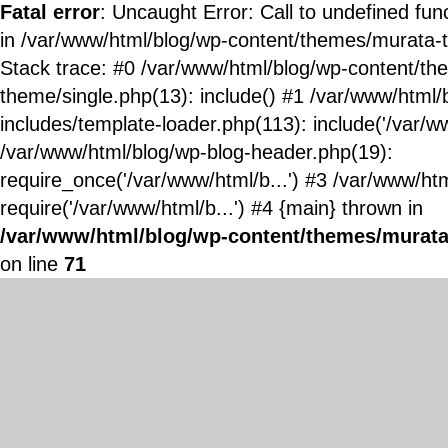
Fatal error
: Uncaught Error: Call to undefined fun
in /var/www/html/blog/wp-content/themes/murata-
Stack trace: #0 /var/www/html/blog/wp-content/t
theme/single.php(13): include() #1 /var/www/html/
includes/template-loader.php(113): include('/var/ww
/var/www/html/blog/wp-blog-header.php(19):
require_once('/var/www/html/b...') #3 /var/www/ht
require('/var/www/html/b...') #4 {main} thrown in
/var/www/html/blog/wp-content/themes/murata
on line
71