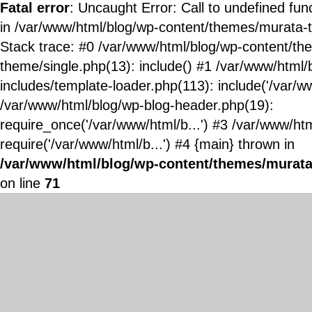
Fatal error
: Uncaught Error: Call to undefined fun
in /var/www/html/blog/wp-content/themes/murata-
Stack trace: #0 /var/www/html/blog/wp-content/t
theme/single.php(13): include() #1 /var/www/html/
includes/template-loader.php(113): include('/var/ww
/var/www/html/blog/wp-blog-header.php(19):
require_once('/var/www/html/b...') #3 /var/www/ht
require('/var/www/html/b...') #4 {main} thrown in
/var/www/html/blog/wp-content/themes/murata
on line
71