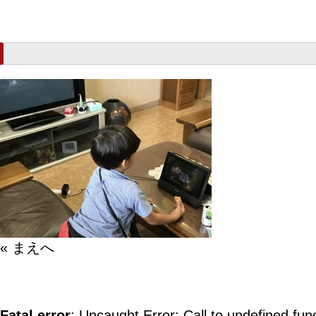
« まえへ
Fatal error
: Uncaught Error: Call to undefined fun